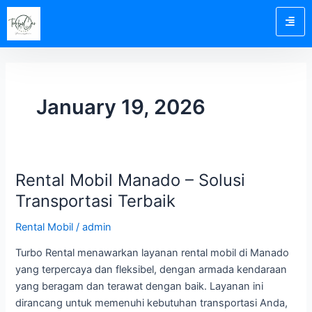
Skip
to
content
January 19, 2026
Rental Mobil Manado – Solusi
Rental
Mobil
Transportasi Terbaik
Manado
Rental Mobil
/
admin
–
Solusi
Turbo Rental menawarkan layanan rental mobil di Manado
Transportasi
yang terpercaya dan fleksibel, dengan armada kendaraan
Terbaik
yang beragam dan terawat dengan baik. Layanan ini
dirancang untuk memenuhi kebutuhan transportasi Anda,