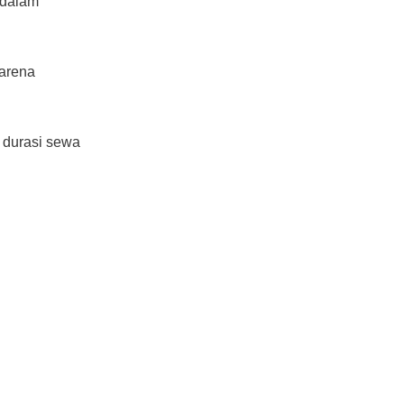
 dalam
karena
 durasi sewa